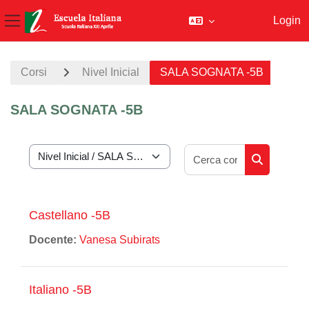
Login
Pannello laterale
Vai al contenuto principale
Corsi
Nivel Inicial
SALA SOGNATA -5B
SALA SOGNATA -5B
Cerca corsi
Categorie di corso
Cerca corsi
Castellano -5B
Docente:
Vanesa Subirats
Italiano -5B