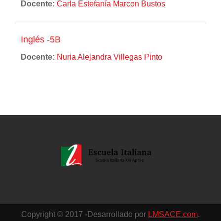
Docente:
Carla Estefanía Marcon Bustos
Inglés -5B
Docente:
Nuria Alejandra Villegas Pinto
Copyright © 2017 -Desarrollado por
LMSACE.com
.