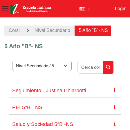
Login
Pannello laterale
Vai al contenuto principale
Corsi
Nivel Secundario
5 Año "B"- NS
5 Año "B"- NS
Cerca corsi
Categorie di corso
Cerca corsi
Seguimiento - Justina Chiarpotti
PEI 5°B - NS
Salud y Sociedad 5°B -NS