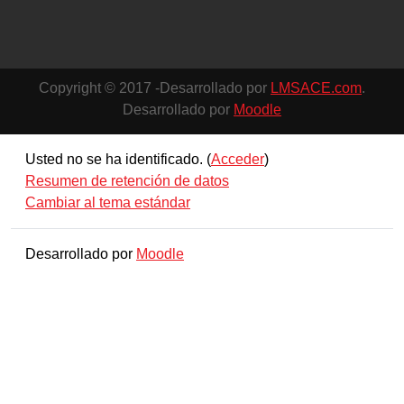
Copyright © 2017 -Desarrollado por
LMSACE.com
.
Desarrollado por
Moodle
Usted no se ha identificado. (
Acceder
)
Resumen de retención de datos
Cambiar al tema estándar
Desarrollado por
Moodle