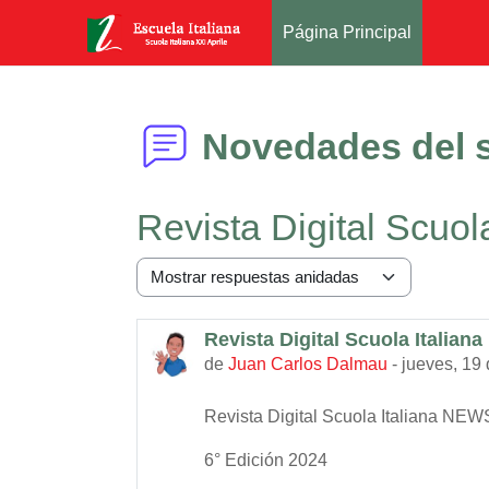
Página Principal
Salta al contenido principal
Novedades del s
Revista Digital Scuo
Mostrar modo
Revista Digital Scuola Italian
Número de respuestas: 0
de
Juan Carlos Dalmau
-
jueves, 19
Revista Digital Scuola Italiana NE
6° Edición 2024